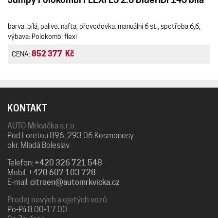
barva: bílá, palivo: nafta, převodovka: manuální 6 st., spotřeba 6,6,
výbava: Polokombi flexi
852 377 Kč
CENA:
KONTAKT
AUTO Mrkvička s.r.o.
Pod Loretou 896, 293 06 Kosmonosy
okr. Mladá Boleslav
Telefon:
+420 326 721 548
Mobil:
+420 607 103 728
E-mail:
citroen@automrkvicka.cz
Prodej nových a ojetých vozů
Po-Pá 8.00-17.00