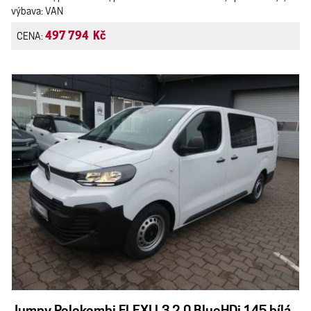
výbava: VAN
497 794 Kč
CENA:
Jumpy Polokombi FLEXI L3 2.0 BlueHDi 145 bílá