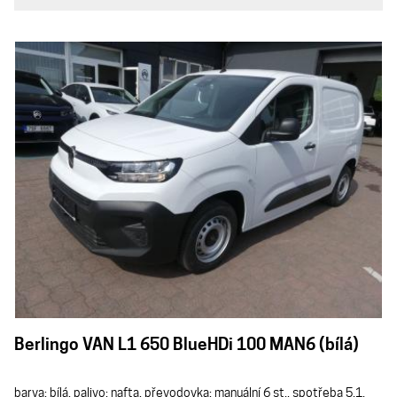
Berlingo VAN L1 650 BlueHDi 100 MAN6 (bílá)
barva: bílá, palivo: nafta, převodovka: manuální 6 st., spotřeba 5,1,