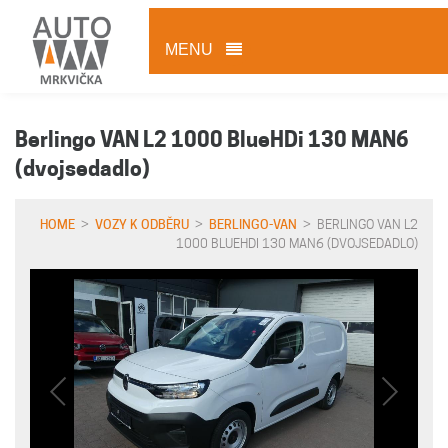
MENU
Berlingo VAN L2 1000 BlueHDi 130 MAN6
(dvojsedadlo)
HOME
>
VOZY K ODBĚRU
>
BERLINGO-VAN
> BERLINGO VAN L2
1000 BLUEHDI 130 MAN6 (DVOJSEDADLO)