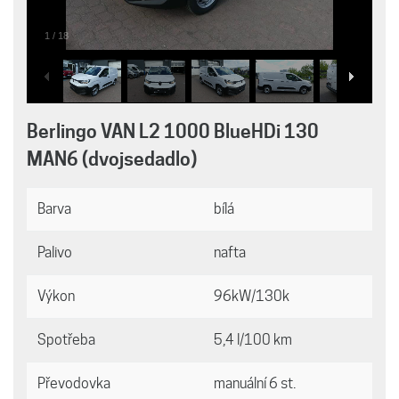
1
/
18
Berlingo VAN L2 1000 BlueHDi 130
MAN6 (dvojsedadlo)
Barva
bílá
Palivo
nafta
Výkon
96kW/130k
Spotřeba
5,4 l/100 km
Převodovka
manuální 6 st.