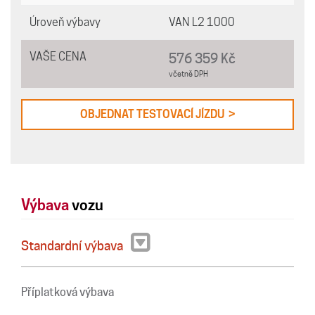
Úroveň výbavy
VAN L2 1000
VAŠE CENA
576 359 Kč
včetně DPH
OBJEDNAT TESTOVACÍ JÍZDU >
Výbava
vozu
Standardní výbava
Příplatková výbava