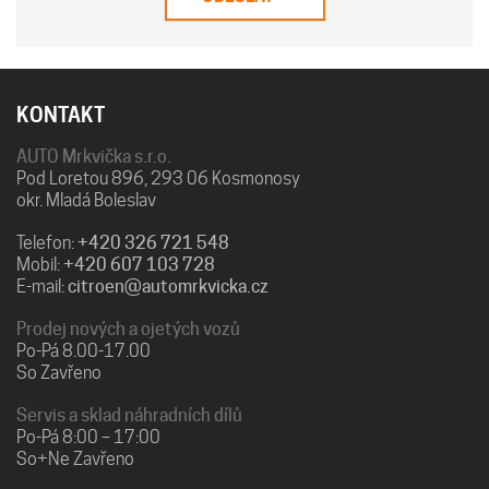
KONTAKT
AUTO Mrkvička s.r.o.
Pod Loretou 896, 293 06 Kosmonosy
okr. Mladá Boleslav
Telefon:
+420 326 721 548
Mobil:
+420 607 103 728
E-mail:
citroen@automrkvicka.cz
Prodej nových a ojetých vozů
Po-Pá 8.00-17.00
So Zavřeno
Servis a sklad náhradních dílů
Po-Pá 8:00 – 17:00
So+Ne Zavřeno