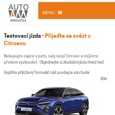
MENU
Testovací jízda -
Přijeďte se svézt v
Citroenu
Nekupujte zajíce v pytli, svůj nový Citroen si můžete
předem vyzkoušet.
Objednejte si zkušební jízdu hned teď.
Vyplňte přiložený formulář, náš prodejce vás bude
kontaktovat. Jsme vám k dispozici každý den kromě neděle.