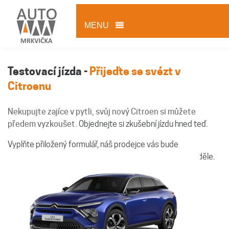
MENU
Testovací jízda -
Přijeďte se svézt v
Citroenu
Nekupujte zajíce v pytli, svůj nový Citroen si můžete
předem vyzkoušet.
Objednejte si zkušební jízdu hned teď.
Vyplňte přiložený formulář, náš prodejce vás bude
kontaktovat. Jsme vám k dispozici každý den kromě neděle.