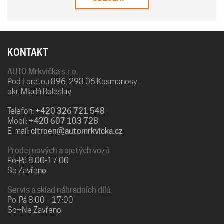
KONTAKT
AUTO Mrkvička s.r.o.
Pod Loretou 896, 293 06 Kosmonosy
okr. Mladá Boleslav
Telefon:
+420 326 721 548
Mobil:
+420 607 103 728
E-mail:
citroen@automrkvicka.cz
Prodej nových a ojetých vozů
Po-Pá 8.00-17.00
So Zavřeno
Servis a sklad náhradních dílů
Po-Pá 8:00 – 17:00
So+Ne Zavřeno