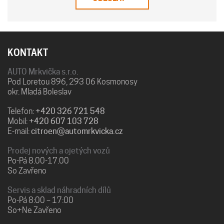
KONTAKT
AUTO Mrkvička s.r.o.
Pod Loretou 896, 293 06 Kosmonosy
okr. Mladá Boleslav
Telefon:
+420 326 721 548
Mobil:
+420 607 103 728
E-mail:
citroen@automrkvicka.cz
Prodej nových a ojetých vozů
Po-Pá 8.00-17.00
So Zavřeno
Servis a sklad náhradních dílů
Po-Pá 8:00 – 17:00
So+Ne Zavřeno