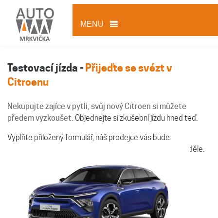
MENU
Testovací jízda -
Přijeďte se svézt v
Citroenu
Nekupujte zajíce v pytli, svůj nový Citroen si můžete
předem vyzkoušet.
Objednejte si zkušební jízdu hned teď.
Vyplňte přiložený formulář, náš prodejce vás bude
kontaktovat. Jsme vám k dispozici každý den kromě neděle.