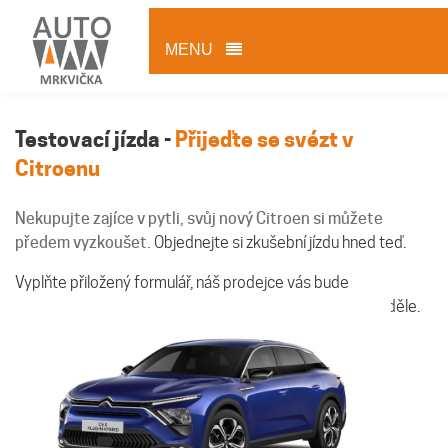
MENU
Testovací jízda -
Přijeďte se svézt v
Citroenu
Nekupujte zajíce v pytli, svůj nový Citroen si můžete
předem vyzkoušet.
Objednejte si zkušební jízdu hned teď.
Vyplňte přiložený formulář, náš prodejce vás bude
kontaktovat. Jsme vám k dispozici každý den kromě neděle.