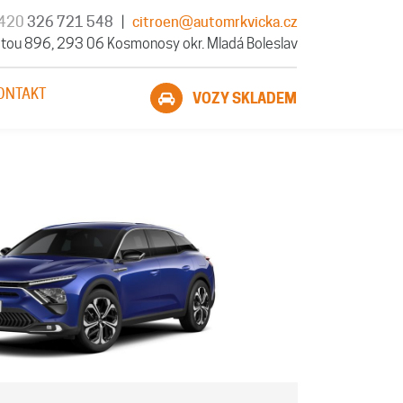
420
326 721 548
|
citroen@automrkvicka.cz
tou 896, 293 06 Kosmonosy okr. Mladá Boleslav
ONTAKT
VOZY SKLADEM