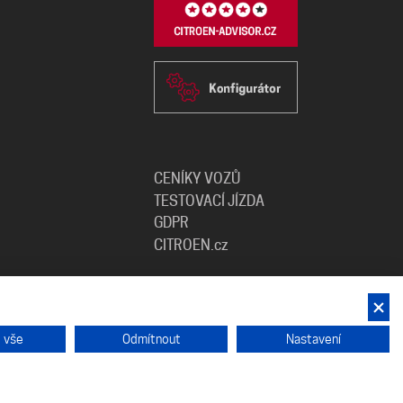
CENÍKY VOZŮ
TESTOVACÍ JÍZDA
GDPR
CITROEN.cz
t vše
Odmítnout
Nastavení
.r.o.
a webu
ADENT CZ s.r.o.