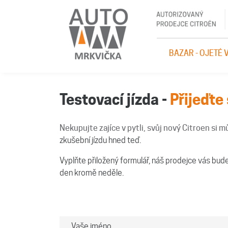
BAZAR - OJETÉ 
Testovací jízda -
Přijeďte
Nekupujte zajíce v pytli, svůj nový Citroen si
zkušební jízdu hned teď.
Vyplňte přiložený formulář, náš prodejce vás bud
den kromě neděle.
Vaše jméno