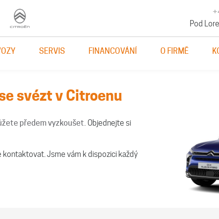
+
Pod Lore
VOZY
SERVIS
FINANCOVÁNÍ
O FIRMĚ
K
 se svézt v Citroenu
 můžete předem vyzkoušet.
Objednejte si
e kontaktovat. Jsme vám k dispozici každý