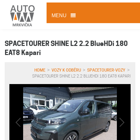
MENU
SPACETOURER SHINE L2 2.2 BlueHDi 180
EAT8 Kapari
HOME
>
VOZY K ODBĚRU
>
SPACETOURER-VOZY
>
SPACETOURER SHINE L2 2.2 BLUEHDI 180 EAT8 KAPARI