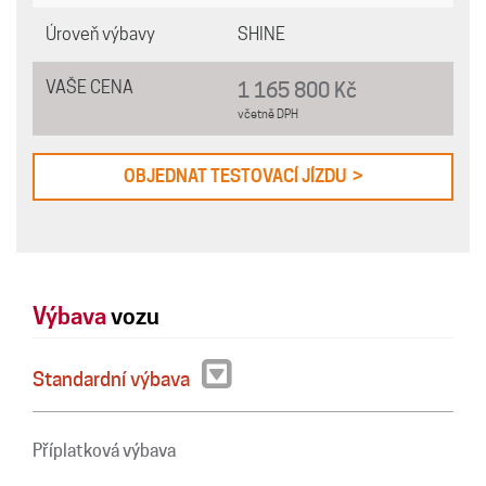
Úroveň výbavy
SHINE
VAŠE CENA
1 165 800 Kč
včetně DPH
OBJEDNAT TESTOVACÍ JÍZDU >
Výbava
vozu
Standardní výbava
Příplatková výbava