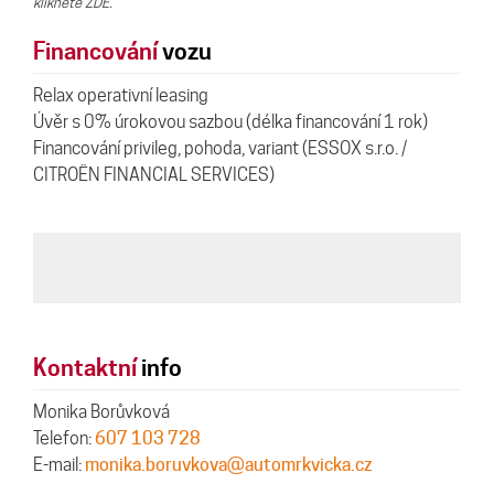
klikněte ZDE.
Financování
vozu
Relax operativní leasing
Úvěr s 0% úrokovou sazbou (délka financování 1 rok)
Financování privileg, pohoda, variant (ESSOX s.r.o. /
CITROËN FINANCIAL SERVICES)
Kontaktní
info
Monika Borůvková
Telefon:
607 103 728
E-mail:
monika.boruvkova@automrkvicka.cz