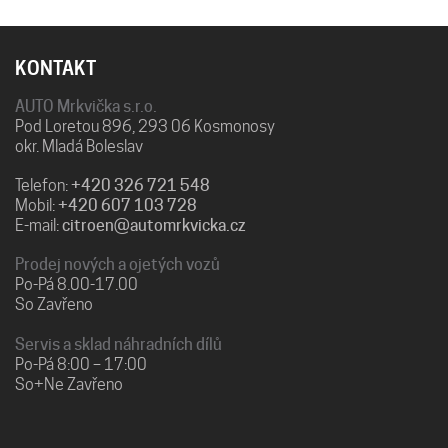
KONTAKT
AUTO Mrkvička s.r.o.
Pod Loretou 896, 293 06 Kosmonosy
okr. Mladá Boleslav
Telefon:
+420 326 721 548
Mobil:
+420 607 103 728
E-mail:
citroen@automrkvicka.cz
Prodej nových a ojetých vozů
Po-Pá 8.00-17.00
So Zavřeno
Servis a sklad náhradních dílů
Po-Pá 8:00 – 17:00
So+Ne Zavřeno