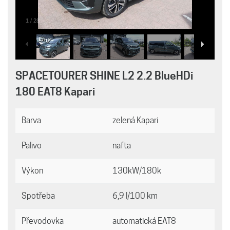
1
/
28
SPACETOURER SHINE L2 2.2 BlueHDi
180 EAT8 Kapari
Barva
zelená Kapari
Palivo
nafta
Výkon
130kW/180k
Spotřeba
6,9 l/100 km
Převodovka
automatická EAT8