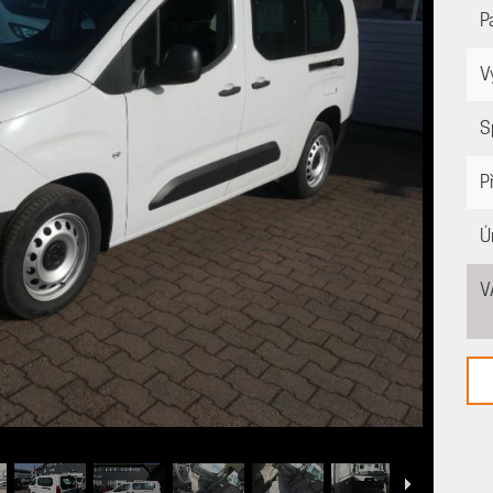
P
V
S
P
Ú
V