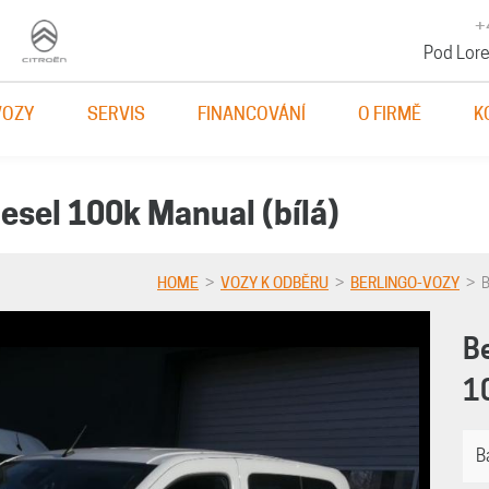
+
Pod Lore
VOZY
SERVIS
FINANCOVÁNÍ
O FIRMĚ
K
esel 100k Manual (bílá)
HOME
>
VOZY K ODBĚRU
>
BERLINGO-VOZY
> B
B
1
B