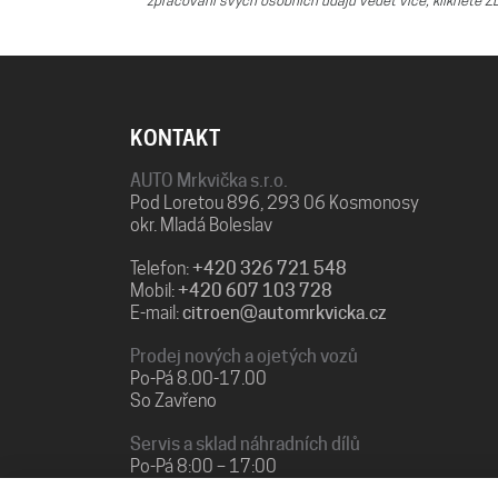
zpracování svých osobních údajů vědět více, klikněte Z
KONTAKT
AUTO Mrkvička s.r.o.
Pod Loretou 896, 293 06 Kosmonosy
okr. Mladá Boleslav
Telefon:
+420 326 721 548
Mobil:
+420 607 103 728
E-mail:
citroen@automrkvicka.cz
Prodej nových a ojetých vozů
Po-Pá 8.00-17.00
So Zavřeno
Servis a sklad náhradních dílů
Po-Pá 8:00 – 17:00
So+Ne Zavřeno