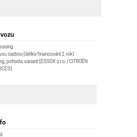
vozu
leasing
ou sazbou (délka financování 1 rok)
leg, pohoda, variant (ESSOX s.r.o. / CITROËN
ICES)
fo
á