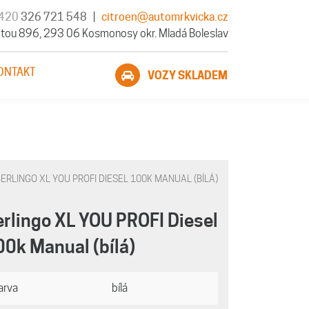
420
326 721 548
|
citroen@automrkvicka.cz
tou 896, 293 06 Kosmonosy okr. Mladá Boleslav
ONTAKT
VOZY SKLADEM
ERLINGO XL YOU PROFI DIESEL 100K MANUAL (BÍLÁ)
erlingo XL YOU PROFI Diesel
00k Manual (bílá)
arva
bílá