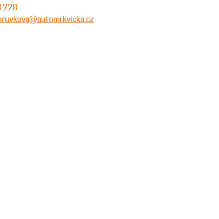
3 728
oruvkova@automrkvicka.cz