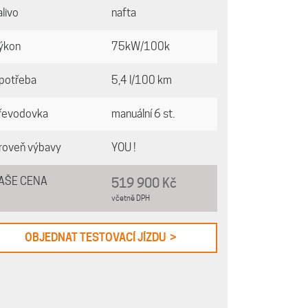
alivo
nafta
ýkon
75kW/100k
potřeba
5,4 l/100 km
řevodovka
manuální 6 st.
roveň výbavy
YOU !
AŠE CENA
519 900 Kč
včetně DPH
OBJEDNAT TESTOVACÍ JÍZDU >