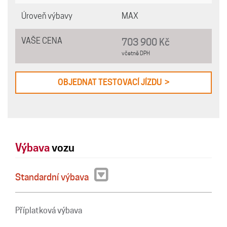
Úroveň výbavy
MAX
VAŠE CENA
703 900 Kč
včetně DPH
OBJEDNAT TESTOVACÍ JÍZDU >
Výbava
vozu
Standardní výbava
Příplatková výbava