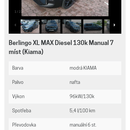
1
/
23
Berlingo XL MAX Diesel 130k Manual 7
míst (Kiama)
Barva
modrá KIAMA
Palivo
nafta
Výkon
96kW/130k
Spotřeba
5,4 l/100 km
Převodovka
manuální 6 st.