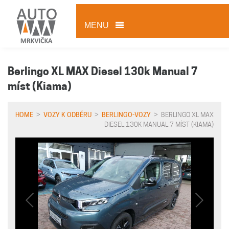
MENU
Berlingo XL MAX Diesel 130k Manual 7
míst (Kiama)
HOME
>
VOZY K ODBĚRU
>
BERLINGO-VOZY
> BERLINGO XL MAX
DIESEL 130K MANUAL 7 MÍST (KIAMA)