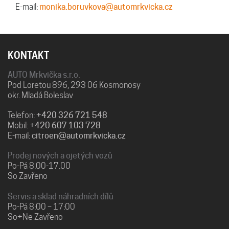
E-mail:
monika.boruvkova@automrkvicka.cz
KONTAKT
AUTO Mrkvička s.r.o.
Pod Loretou 896, 293 06 Kosmonosy
okr. Mladá Boleslav
Telefon:
+420 326 721 548
Mobil:
+420 607 103 728
E-mail:
citroen@automrkvicka.cz
Prodej nových a ojetých vozů
Po-Pá 8.00-17.00
So Zavřeno
Servis a sklad náhradních dílů
Po-Pá 8:00 – 17:00
So+Ne Zavřeno